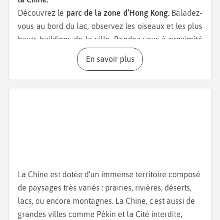
Découvrez le
parc de la zone d’Hong Kong.
Baladez-
vous au bord du lac, observez les oiseaux et les plus
hauts buildings de la ville. Rendez-vous à proximité
dans le
Splendid China Folk Village
. Ce parc unique
En savoir plus
au monde abrite des monuments et espaces qui
incarnent l’histoire, la culture, les coutumes et
l’architecture de la Chine. Vous trouverez des
représentations miniatures de la muraille de chine,
de la cité interdite ou encore du Mausolée de
l’empereur. Pour profiter d’une vue panoramique sur
toute la ville, allez au sommet de
Ping An Finance
Centre
. Ce gratte-ciel est le quatrième plus haut du
monde. Si vous souhaitez voir un spectacle
La Chine est dotée d'un immense territoire composé
authentique et en apprendre davantage sur la
de paysages très variés : prairies, rivières, déserts,
culture chinoise, allez faire un tour au
He Xiangning
lacs, ou encore montagnes. La Chine, c'est aussi de
Art Museum
. Pour faire du shopping et ramener des
grandes villes comme Pékin et la Cité interdite,