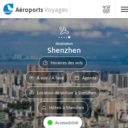
Aéroports
Voyages
destination
Shenzhen
Horaires des vols
À voir / À faire
Agenda
Location de voiture à Shenzhen
Hôtels à Shenzhen
Accessibilité