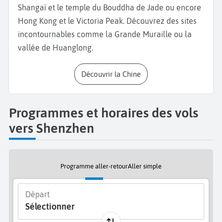
souvenirs, allez au
Luohu Commercial City.
Vous y
Shangaï et le temple du Bouddha de Jade ou encore
trouverez de grands couturiers et des produits de
Hong Kong et le Victoria Peak. Découvrez des sites
luxes ou bien des contrefaçons de marques.
incontournables comme la Grande Muraille ou la
Poursuivez votre
séjour à Shenzhen
par une balade
vallée de Huanglong.
dans la
réserve naturelle de Mai Po
et profitez de la
nature, de l’air humide et des oiseaux protégés.
Découvrir la Chine
Découvrez non loin de là,
la banlieue de Dafen
avec
ses musées qui exposent des copies de tableaux
Programmes et horaires des vols
anciens. Enfin, pour vous restaurer rendez-vous dans
vers Shenzhen
le centre-ville. Testez le célèbre poulet impérial ou
bien le véritable Tofu Ma Po.
Bonnes vacances à
Shenzhen !
Programme aller-retour
Aller simple
Départ
Sélectionner