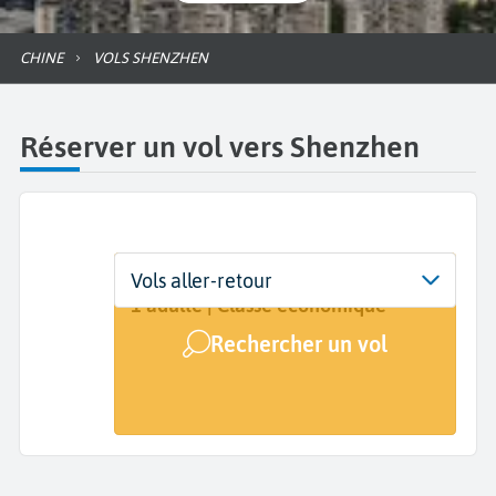
CHINE
VOLS SHENZHEN
Réserver un vol vers Shenzhen
Départ
Dates
Voyageurs | Classe
Vols aller-retour
De...
Dates de votre voyage
1 adulte | Classe économique
Rechercher un vol
Arrivée
Shenzhen (SZX)