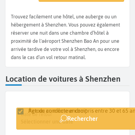
Trouvez facilement une hôtel, une auberge ou un
hébergement à Shenzhen. Vous pouvez également
réserver une nuit dans une chambre d’hôtel à
proximité de l'aéroport Shenzhen Bao An pour une
arrivée tardive de votre vol à Shenzhen, ou encore
dans le cas d’un vol retour matinal.
Location de voitures à Shenzhen
Retour au même endroit
Âge du conducteur compris entre 30 et 65 an
Lieu de retrait
Date de retrait
Date de retour
Rechercher
Shenzhen
Sélectionner une date
Sélectionner une date