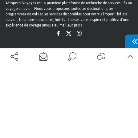
Aéroports Voyages est la première plateforme de recherche de services liés au
voyage en avion. Nous vous proposons toutes les destinations, les
programmes de vols et les services disponibles pour votre aéroport : billets
d'avion, locations de voitures, hôtels... Laissez-vous inspirer et profitez d’une
expérience de voyage unique au meilleur prix !
Sur Aéroports Voyages
Aéroports-Voyages ©2026
tous droits réservés
Aéroports
Conditions générales
Politique de confidentialité
Questions - Réponses
Plan du site
Qui sommes nous ?
Contact
Infos