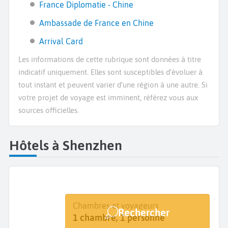
France Diplomatie - Chine
Ambassade de France en Chine
Arrival Card
Les informations de cette rubrique sont données à titre
indicatif uniquement. Elles sont susceptibles d’évoluer à
tout instant et peuvent varier d’une région à une autre. Si
votre projet de voyage est imminent, référez vous aux
sources officielles.
Hôtels à Shenzhen
Destination
Dates
Chambres et voyageurs
Rechercher
Shenzhen
Dates de votre séjour
1 chambre, 1 personne