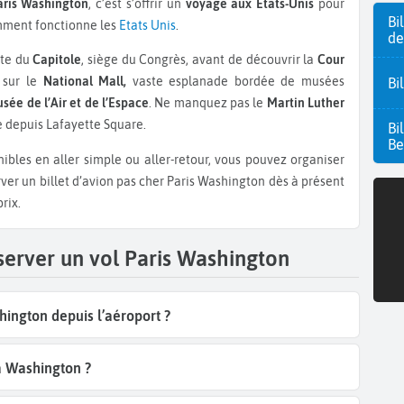
Paris Washington
, c’est s’offrir un
voyage aux États-Unis
pour
Bi
mment fonctionne les
Etats Unis
.
de
ite du
Capitole
, siège du Congrès, avant de découvrir la
Cour
 sur le
National Mall,
vaste esplanade bordée de musées
Bi
sée de l’Air et de l’Espace
. Ne manquez pas le
Martin Luther
e depuis Lafayette Square.
Bi
Be
ibles en aller simple ou aller-retour, vous pouvez organiser
rver un billet d’avion pas cher Paris Washington dès à présent
rix.
server un vol Paris Washington
hington depuis l’aéroport ?
à Washington ?