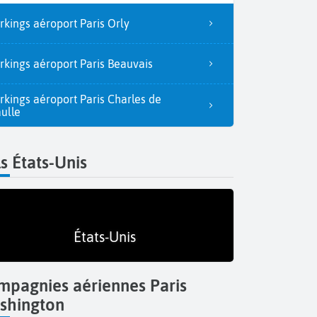
rkings aéroport Paris Orly
rkings aéroport Paris Beauvais
rkings aéroport Paris Charles de
ulle
s États-Unis
États-Unis
Le quart
mpagnies aériennes Paris
shington