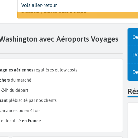
Départ
Dates
Voyageurs | Classe
A
Vols aller-retour
Rechercher 
Paris (PAR)
Dates de votre voyage
1 adulte | Classe économique
De
s Washington avec Aéroports Voyages
De
pagnies aériennes
régulières et low costs
De
chers
du marché
Rés
 -24h du départ
mant
plébiscité par nos clients
vacances ou en 4 fois
et localisé
en France