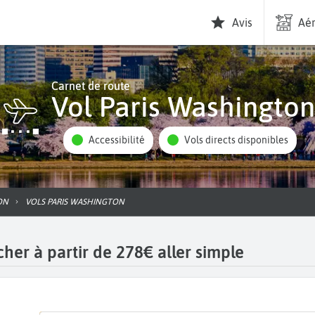
Avis
Aér
Carnet de route
Vol Paris Washington
Accessibilité
Vols directs disponibles
ON
VOLS PARIS WASHINGTON
her à partir de 278€ aller simple