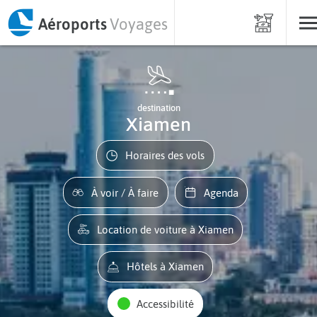
Aéroports
Voyages
destination
Xiamen
Horaires des vols
À voir / À faire
Agenda
Location de voiture à Xiamen
Hôtels à Xiamen
Accessibilité