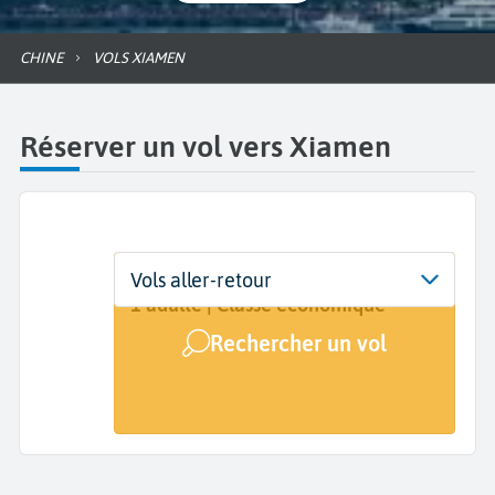
CHINE
VOLS XIAMEN
Réserver un vol vers Xiamen
Départ
Dates
Voyageurs | Classe
Vols aller-retour
De...
Dates de votre voyage
1 adulte | Classe économique
Rechercher un vol
Arrivée
Xiamen (XMN)