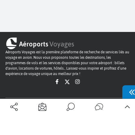
Aéroports
Voyages
Aéroports Voyages est la première plateforme de recherche de services liés au
voyage en avion. Nous vous proposons toutes les destinations, les
programmes de vols et les services disponibles pour votre aéroport : billets
d'avion, locations de voitures, hôtels... Laissez-vous inspirer et profitez d’une
expérience de voyage unique au meilleur prix !
Sur Aéroports Voyages
Aéroports-Voyages ©2026
tous droits réservés
Aéroports