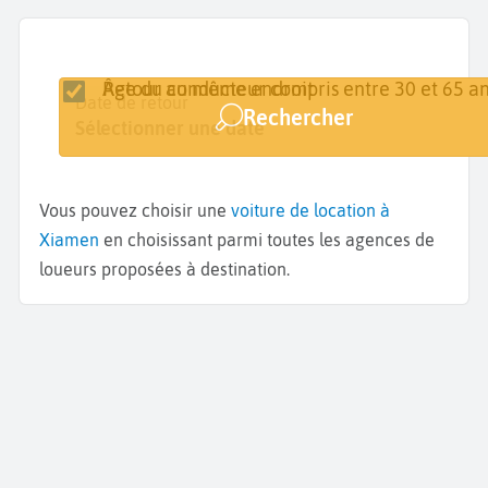
Retour au même endroit
Âge du conducteur compris entre 30 et 65 an
Lieu de retrait
Date de retrait
Date de retour
Rechercher
Xiamen
Sélectionner une date
Sélectionner une date
Vous pouvez choisir une
voiture de location à
Xiamen
en choisissant parmi toutes les agences de
loueurs proposées à destination.