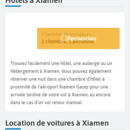
Hôtels à Xiamen
Destination
Dates
Chambres et voyageurs
Rechercher
Xiamen
Dates de votre séjour
1 chambre, 1 personne
Trouvez facilement une hôtel, une auberge ou un
hébergement à Xiamen. Vous pouvez également
réserver une nuit dans une chambre d’hôtel à
proximité de l'aéroport Xiamen Gaoqi pour une
arrivée tardive de votre vol à Xiamen, ou encore
dans le cas d’un vol retour matinal.
Location de voitures à Xiamen