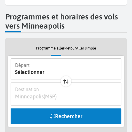
fleuve, propose une programmation théâtrale de
qualité et une vue imprenable sur les
chutes Saint
Programmes et horaires des vols
Anthony.
Promenez-vous ensuite dans le jardin des
vers Minneapolis
sculptures et admirez la célèbre œuvre d'art
Spoonbridge and Cherry
. Juste à côté, le
Walker Art
Center
complète l’expérience avec des expositions
Programme aller-retour
Aller simple
contemporaines et des installations immersives.
Départ
Pendant votre voyage aux Etats Unis, les amateurs
Sélectionner
de sport iront assister à un match de football
américain au
TCF Bank Stadium
ou de baseball au
Target Field
de Minneapolis. Non loin de là se trouve
Destination
Minneapolis
(MSP)
la
Tour Foshay
depuis laquelle vous aurez une vue
panoramique incroyable sur toute la ville.
Rechercher
Profitez de votre séjour à Minneapolis pour déguster
les spécialités culinaires locales du Minnesota.