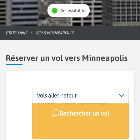
Accessibilité
ÉTATS-UNIS
VOLS MINNEAPOLIS
Réserver un vol vers Minneapolis
Départ
Dates
Voyageurs | Classe
Vols aller-retour
De...
Dates de votre voyage
1 adulte | Classe économique
Rechercher un vol
Arrivée
Minneapolis (MSP)