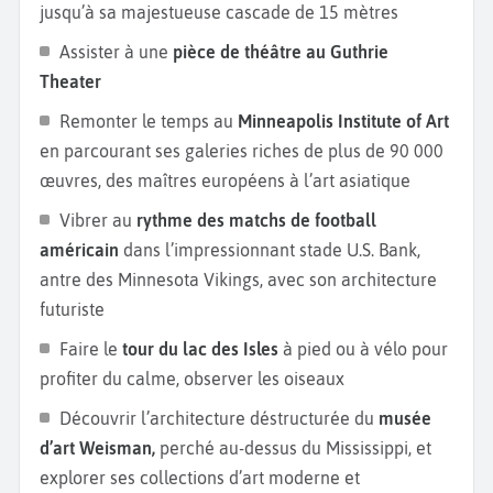
être un spot de pêche et d'activités nautiques
jusqu’à sa majestueuse cascade de 15 mètres
comme le kayac grâce à ses eaux calmes. Vous
Assister à une
pièce de théâtre au Guthrie
pouvez aussi mettre le cap sur
Duluth
, nichée sur les
Theater
rives du
lac Supérieur.
Cette ville portuaire séduit
Remonter le temps au
Minneapolis Institute of Art
par son front de mer animé, ses sentiers de
en parcourant ses galeries riches de plus de 90 000
randonnée panoramiques comme ceux du
Canal
œuvres, des maîtres européens à l’art asiatique
Park,
et son impressionnant
aquarium Great Lakes
Aquarium
dédié à la faune aquatique régionale. Ces
Vibrer au
rythme des matchs de football
excursions autour de Minneapolis vous permettront
américain
dans l’impressionnant stade U.S. Bank,
de découvrir la diversité naturelle et culturelle du
antre des Minnesota Vikings, avec son architecture
Minnesota.
futuriste
Faire le
tour du lac des Isles
à pied ou à vélo pour
profiter du calme, observer les oiseaux
Découvrir l’architecture déstructurée du
musée
d’art Weisman,
perché au-dessus du Mississippi, et
explorer ses collections d’art moderne et