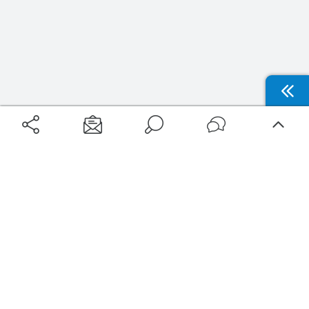
Aéroports
Voyages
Aéroports Voyages est la première plateforme de recherche de services liés au
voyage en avion. Nous vous proposons toutes les destinations, les
programmes de vols et les services disponibles pour votre aéroport : billets
d'avion, locations de voitures, hôtels... Laissez-vous inspirer et profitez d’une
expérience de voyage unique au meilleur prix !