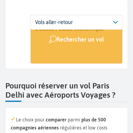
Départ
Dates
Voyageurs | Classe
Vols aller-retour
Paris (PAR)
Dates de votre voyage
1 adulte | Classe économique
Rechercher un vol
Arrivée
Delhi (DEL)
Pourquoi réserver un vol Paris
Delhi avec Aéroports Voyages ?
Le choix pour
comparer
parmi
plus de 500
compagnies aériennes
régulières et low costs