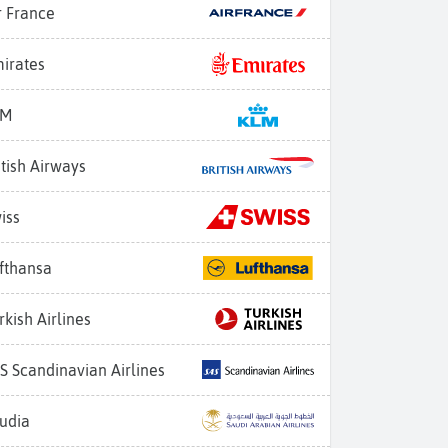
r France
irates
LM
itish Airways
iss
fthansa
rkish Airlines
S Scandinavian Airlines
udia