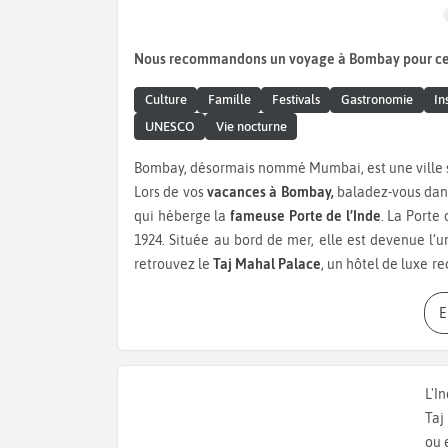
Nous recommandons un voyage à Bombay pour c
Culture
Famille
Festivals
Gastronomie
In
UNESCO
Vie nocturne
Bombay, désormais nommé Mumbai, est une ville s
Lors de vos
vacances à Bombay,
baladez-vous dan
qui héberge la
fameuse Porte de l’Inde
. La Porte
1924. Située au bord de mer, elle est devenue l’u
retrouvez le
Taj Mahal Palace
, un hôtel de luxe 
boulevard de la ville, appelé le Marine Drive, au b
est l’un des plus connus d’Inde. Sur les hauteurs 
Tank, un bassin sacré construit au 14ème siècle 
Maidan
et observez la tour horloge, autrement d
construite au cours du 19ème siècle pour rappeler 
L'I
Durant votre
séjour à Mumbai
, visitez le princi
Taj
Occidentale
. Egalement appelé « Chhatrapati Sh
ou 