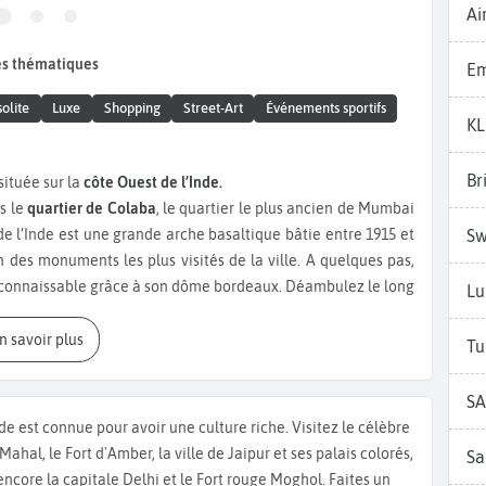
Ai
es thématiques
Em
solite
Luxe
Shopping
Street-Art
Événements sportifs
K
Br
ituée sur la
côte Ouest de l’Inde.
s le
quartier de Colaba
, le quartier le plus ancien de Mumbai
Sw
 de l’Inde est une grande arche basaltique bâtie entre 1915 et
n des monuments les plus visités de la ville. A quelques pas,
reconnaissable grâce à son dôme bordeaux. Déambulez le long
Lu
ord de la mer d’Arabie. Surnommé « le collier de la Reine », il
de la ville, découvrez le
Temple de Walkeshwar
et Banganga
En savoir plus
Tu
dans le quartier de Malabar Hill. Détendez-vous au
Parc Oval
it « Rajabai Clock Tower ». Du haut de ses 85m, elle a été
SA
la tour de Big Ben.
nde est connue pour avoir une culture riche. Visitez le célèbre
pal musée de la ville, le
Musée du Prince de Galles de l’Inde
 Mahal, le Fort d'Amber, la ville de Jaipur et ses palais colorés,
Sa
ivaji Maharaj Vastu Sangrahalaya », il fut édifié au 20ème
encore la capitale Delhi et le Fort rouge Moghol. Faites un