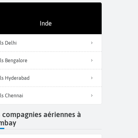
Inde
ls Delhi
ls Bengalore
ls Hyderabad
ls Chennai
s compagnies aériennes à
mbay