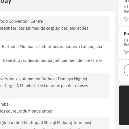
mbay
To
Dé
Re
World Convention Centre
essinées, des animes, du cosplay, des jeux et des
Br
Dé
Re
– Partout à Mumbai, célébrations majeures à Lalbaugcha
ur Ganesh, avec des idoles magnifiquement décorées, des
vers lieux, notamment Garba et Dandiya Nights)
sse Durga. À Mumbai, il est marqué par des danses
umbai
 des coureurs du monde entier.
(départ de Chhatrapati Shivaji Maharaj Terminus)