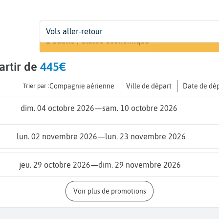
Départ
Dates
Voyageurs | Classe
Vols aller-retour
Rechercher
De...
Dates de votre voyage
1 adulte | Classe économique
artir de
445€
Trier par :
Compagnie aérienne
Ville de départ
Date de dé
dim. 04 octobre 2026
—
sam. 10 octobre 2026
lun. 02 novembre 2026
—
lun. 23 novembre 2026
jeu. 29 octobre 2026
—
dim. 29 novembre 2026
Voir plus de promotions