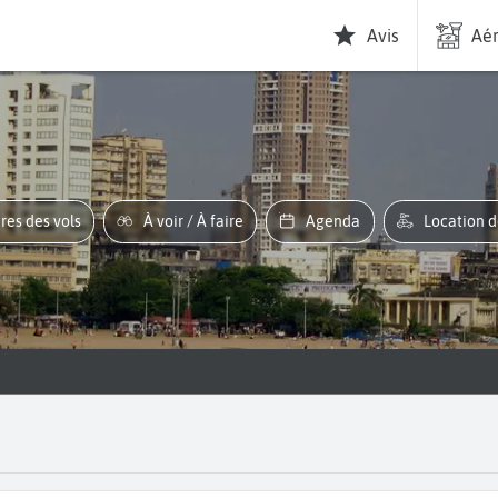
Avis
Aér
ires des vols
À voir / À faire
Agenda
Location 