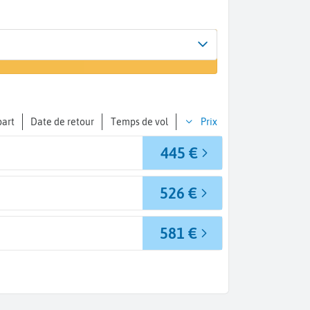
Arrivée
 un vol
Bombay (BOM)
part
Date de retour
Temps de vol
Prix
445 €
526 €
581 €