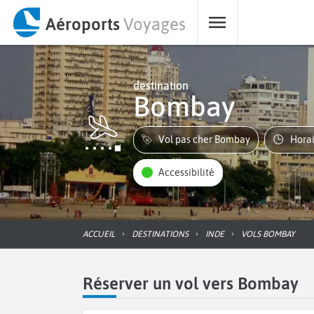
Aéroports
Voyages
destination
Bombay
Vol pas cher Bombay
Hora
Accessibilité
ACCUEIL
DESTINATIONS
INDE
VOLS BOMBAY
Réserver un vol vers Bombay