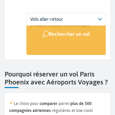
Départ
Dates
Voyageurs | Classe
Vols aller-retour
Paris (PAR)
Dates de votre voyage
1 adulte | Classe économique
Rechercher un vol
Arrivée
Phoenix (PHX)
Pourquoi réserver un vol Paris
Phoenix avec Aéroports Voyages ?
Le choix pour
comparer
parmi
plus de 500
compagnies aériennes
régulières et low costs