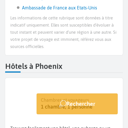
Ambassade de France aux Etats-Unis
Les informations de cette rubrique sont données à titre
indicatif uniquement. Elles sont susceptibles d’évoluer à
tout instant et peuvent varier d’une région à une autre. Si
votre projet de voyage est imminent, référez vous aux
sources officielles.
Hôtels à Phoenix
Destination
Dates
Chambres et voyageurs
Rechercher
Phoenix
Dates de votre séjour
1 chambre, 1 personne