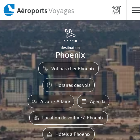
Aéroports
Voyages
destination
Phoenix
Vol pas cher Phoenix
Horaires des vols
À voir / À faire
Agenda
Location de voiture à Phoenix
Hôtels à Phoenix