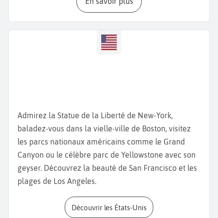
En savoir plus
les cafés animés. Visitez le
Heard Museum
, dédié
aux arts et traditions amérindiennes et le
Phoenix
Art Museum,
qui abrite des collections
contemporaines et classiques.
Les amateurs de randonnée pourront grimper les
sentiers de Camelback Mountain
ou se ressourcer
au
Desert Botanical Garden
, sanctuaire de cactus et
de plantes du désert. À
Papago Park
, admirez le
Admirez la Statue de la Liberté de New-York,
coucher de soleil depuis
Hole-in-the-Rock
ou partez
baladez-vous dans la vielle-ville de Boston, visitez
pour une balade en paddle sur le lac. Le
Phoenix
les parcs nationaux américains comme le Grand
Zoo
est une étape incontournable pour les familles.
Canyon ou le célèbre parc de Yellowstone avec son
Le soir, faites une
soirée country dans un saloon
geyser. Découvrez la beauté de San Francisco et les
local
ou assistez à un
spectacle au Symphony Hall
plages de Los Angeles.
et terminez par un dîner tex-mex sur une terrasse
avec vue sur les montagnes.
Découvrir les États-Unis