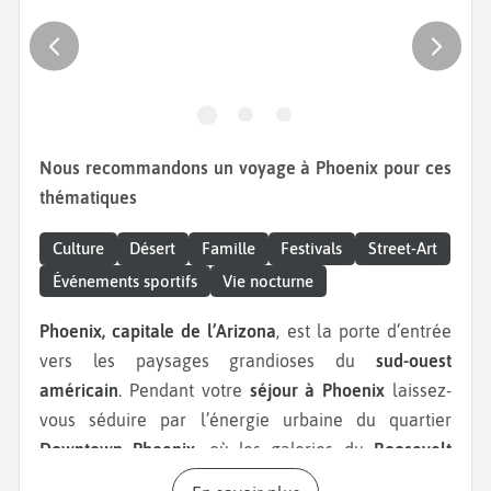
Nous recommandons un voyage à Phoenix pour ces
thématiques
Culture
Désert
Famille
Festivals
Street-Art
Événements sportifs
Vie nocturne
Phoenix, capitale de l’Arizona
, est la porte d’entrée
vers les paysages grandioses du
sud-ouest
américain
. Pendant votre
séjour à Phoenix
laissez-
vous séduire par l’énergie urbaine du quartier
Downtown Phoenix
, où les galeries du
Roosevelt
Row Arts District
côtoient les gratte-ciel modernes et