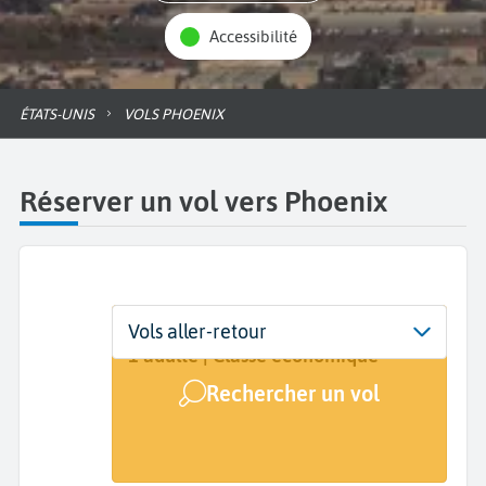
Accessibilité
ÉTATS-UNIS
VOLS PHOENIX
Réserver un vol vers Phoenix
Départ
Dates
Voyageurs | Classe
Vols aller-retour
De...
Dates de votre voyage
1 adulte | Classe économique
Rechercher un vol
Arrivée
Phoenix (PHX)