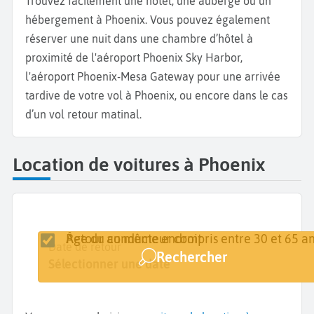
Trouvez facilement une hôtel, une auberge ou un
hébergement à Phoenix. Vous pouvez également
réserver une nuit dans une chambre d’hôtel à
proximité de l'aéroport Phoenix Sky Harbor,
l'aéroport Phoenix-Mesa Gateway pour une arrivée
tardive de votre vol à Phoenix, ou encore dans le cas
d’un vol retour matinal.
Location de voitures à Phoenix
Retour au même endroit
Âge du conducteur compris entre 30 et 65 an
Lieu de retrait
Date de retrait
Date de retour
Rechercher
Phoenix
Sélectionner une date
Sélectionner une date