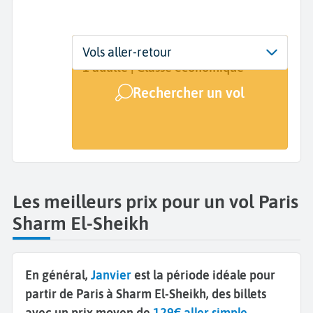
Départ
Dates
Voyageurs | Classe
Vols aller-retour
Paris (PAR)
Dates de votre voyage
1 adulte | Classe économique
Rechercher un vol
Arrivée
Sharm El-Sheikh (SSH)
Les meilleurs prix pour un vol Paris
Sharm El-Sheikh
En général,
Janvier
est la période idéale pour
partir de Paris à Sharm El-Sheikh, des billets
avec un prix moyen de
129€ aller simple