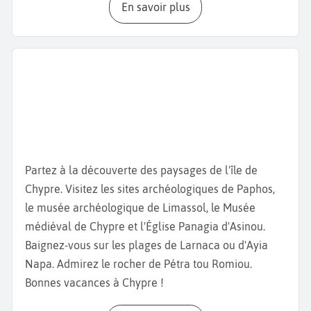
En savoir plus
Chypre après sa résurrection. Poursuivez avec la
forteresse médiévale du château de Larnaca,
qui
sert aujourd'hui de théâtre en plein air et de musée
d'histoire locale. Ce musée rassemble des
collections d'armes anciennes, d artefacts religieux
chrétiens et de poteries ottomanes. Le
musée
Pierides,
quant à lui, possède une vaste collection
d'objets archéologiques remontant jusqu'à l'époque
néolithique. Faites aussi un tour au
musée médical
Partez à la découverte des paysages de l'île de
Kyriazis,
qui retrace le développement de la
Chypre. Visitez les sites archéologiques de Paphos,
médecine chypriote depuis les instruments
le musée archéologique de Limassol, le Musée
chirurgicaux médiévaux jusqu'aux premières
médiéval de Chypre et l'Église Panagia d'Asinou.
machines à rayons X.
Baignez-vous sur les plages de Larnaca ou d'Ayia
Pour se détendre après les visites, la
plage de
Napa. Admirez le rocher de Pétra tou Romiou.
Finikoudes
offre une belle étendue de sable, longée
Bonnes vacances à Chypre !
par une promenade en bord de mer. Profitez des