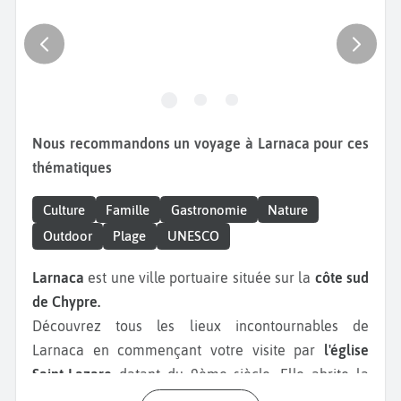
Nous recommandons un voyage à Larnaca pour ces
thématiques
Culture
Famille
Gastronomie
Nature
Outdoor
Plage
UNESCO
Larnaca
est une ville portuaire située sur la
côte sud
de Chypre.
Découvrez tous les lieux incontournables de
Larnaca en commençant votre visite par
l'église
Saint-Lazare
datant du 9ème siècle. Elle abrite la
tombe de Lazare de Béthanie qui se serait rendu à