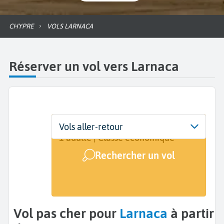
CHYPRE
VOLS LARNACA
Réserver un vol vers Larnaca
Départ
Dates
Voyageurs | Classe
Vols aller-retour
De...
Dates de votre voyage
1 adulte | Classe économique
Rechercher un vol
Arrivée
Larnaca (LCA)
Vol pas cher pour
Larnaca
à partir