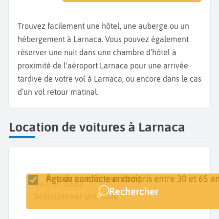
Trouvez facilement une hôtel, une auberge ou un
hébergement à Larnaca. Vous pouvez également
réserver une nuit dans une chambre d’hôtel à
proximité de l'aéroport Larnaca pour une arrivée
tardive de votre vol à Larnaca, ou encore dans le cas
d’un vol retour matinal.
Location de voitures à Larnaca
Retour au même endroit
Âge du conducteur compris entre 30 et 65 an
Lieu de retrait
Date de retrait
Date de retour
Rechercher
Larnaca
Sélectionner une date
Sélectionner une date