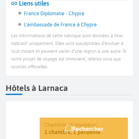
Liens utiles
France Diplomatie - Chypre
L'ambassade de France à Chypre
Les informations de cette rubrique sont données à titre
indicatif uniquement. Elles sont susceptibles d’évoluer à
tout instant et peuvent varier d’une région à une autre. Si
votre projet de voyage est imminent, référez vous aux
sources officielles.
Hôtels à Larnaca
Destination
Dates
Chambres et voyageurs
Rechercher
Larnaca
Dates de votre séjour
1 chambre, 1 personne