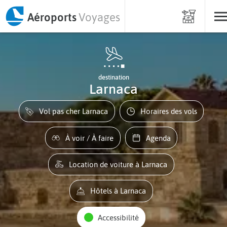
Aéroports
Voyages
destination
Larnaca
Vol pas cher Larnaca
Horaires des vols
À voir / À faire
Agenda
Location de voiture à Larnaca
Hôtels à Larnaca
Accessibilité