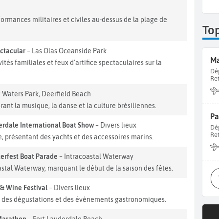
ormances militaires et civiles au-dessus de la plage de
To
ectacular
– Las Olas Oceanside Park
Ma
tés familiales et feux d'artifice spectaculaires sur la
Dé
Re
 Waters Park, Deerfield Beach
brant la musique, la danse et la culture brésiliennes.
Pa
erdale International Boat Show
– Divers lieux
Dé
Re
, présentant des yachts et des accessoires marins.
erfest Boat Parade
– Intracoastal Waterway
oastal Waterway, marquant le début de la saison des fêtes.
 & Wine Festival
– Divers lieux
s, des dégustations et des événements gastronomiques.
 Marathon
– Fort Lauderdale Beach