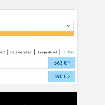
rivée
n vol
rt Lauderdale (FLL)
part
Date de retour
Temps de vol
Prix
563 €
590 €