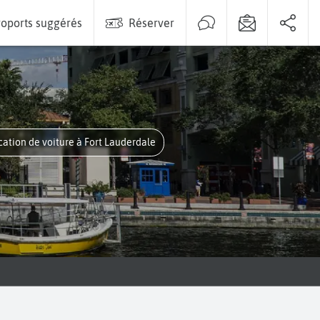
oports suggérés
Réserver
ocation de voiture à Fort Lauderdale