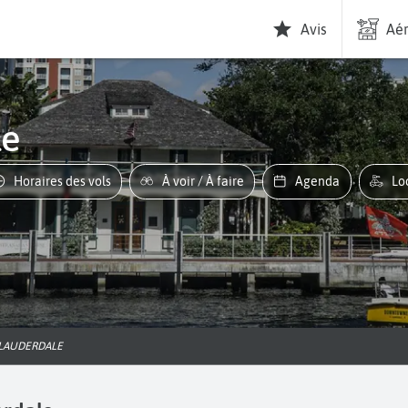
Avis
Aér
le
Horaires des vols
À voir / À faire
Agenda
L
 LAUDERDALE