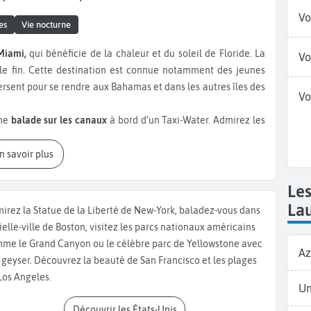
Vo
es
Vie nocturne
Miami,
qui bénéficie de la chaleur et du soleil de Floride. La
Vo
ble fin. Cette destination est connue notamment des jeunes
aversent pour se rendre aux Bahamas et dans les autres îles des
Vo
ne
balade sur les canaux
à bord d’un Taxi-Water. Admirez les
lus ostentatoires les unes que les autres construits, sur les
 cette ville est surnommée la
Venise des USA.
En savoir plus
des restaurants situés le long du
Las Olas Boulevard.
Vous
inspirations culinaires de Floride, des Caraïbes et d’Amérique
Les
sandwich composé de jambon ou de rôti de porc et de fromage,
La
irez la Statue de la Liberté de New-York, baladez-vous dans
ec une sauce tartare maison et un accompagnement de salade
vielle-ville de Boston, visitez les parcs nationaux américains
posé de nos traditions européennes, tester le Chicken ‘N’
me le Grand Canyon ou le célèbre parc de Yellowstone avec
Az
e de gaufres au cheddar avec des pilons de poulet frits
 geyser. Découvrez la beauté de San Francisco et les plages
Los Angeles.
ur sur Las Olas Boulevard, qui compte de nombreux centres
Un
 le
«
Galleria Mall
»
avec plus de 100 boutiques à disposition.
Découvrir les États-Unis