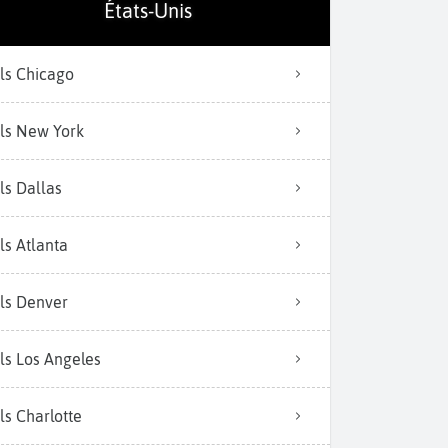
États-Unis
Balade le long des c
ls Chicago
ls New York
ls Dallas
ls Atlanta
ls Denver
ls Los Angeles
ls Charlotte