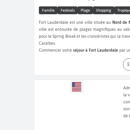
Famille
Festivals
Plage
Shopping
Tropiqu
Fort Lauderdale est une ville située au
Nord de 
ville est entourée de plages magnifiques au sa
pour le Spring Break et les croisiéristes qui la tr
Caraïbes.
Commencer votre
séjour à Fort Lauderdale
par u
magnifiques yachts de luxe et les villas toutes p
bords des canaux. Vous comprendrez vite pourquoi
Faites ensuite une pause et déjeunez dans l’un 
apprécierez la cuisine « floribéenne », mélange d’
latine. Vous pourrez déguster le « Cubano », un 
Adm
ou bien encore des pinces de crabe de roche av
la 
de choux. Pour un dépaysement total, et à l’op
com
Watermelon ‘N’ Waffles, un mélange improbabl
son
accompagné de pastèque épicée.
de 
Les amateurs de shopping trouveront leur bonhe
commerciaux comme le
« Sawgrass Mills
»
ou bien