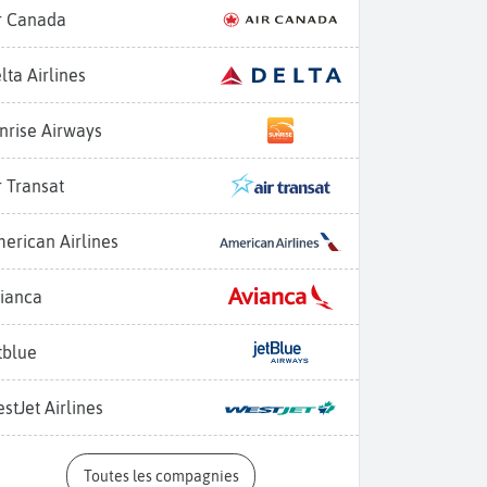
r Canada
lta Airlines
nrise Airways
r Transat
erican Airlines
ianca
tblue
stJet Airlines
Toutes les compagnies