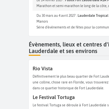
Marathon et semi-marathon le long de la côte, o
Du 30 mars au 4 avril 2027 :
Lauderdale Tropical
Manors
Série d'événements et de fêtes pour la commun
Évènements, lieux et centres d'
Lauderdale et ses environs
Rio Vista
Définitivement le plus beau quartier de Fort Lauderdale, Rio Vista est l’endroit parfait pour se balader. Situé sur
une colline, chose rare en Floride, vous trouvere
dans ce quartier historique de Fort Lauderdale.
Le Festival Tortuga
Le festival Tortuga se déroule à Fort Lauderdale sur la plage pendant 3 à 4 jours. C’est l'occasion d’écouter des