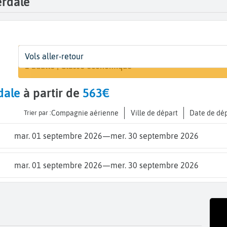
erdale
Départ
Dates
Voyageurs | Classe
Ar
Vols aller-retour
Rechercher u
De...
Dates de votre voyage
1 adulte | Classe économique
Fo
dale
à partir de
563€
Trier par :
Compagnie aérienne
Ville de départ
Date de dé
mar. 01 septembre 2026
—
mer. 30 septembre 2026
mar. 01 septembre 2026
—
mer. 30 septembre 2026