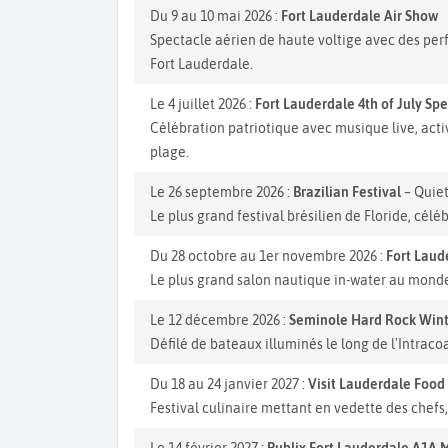
Du 9 au 10 mai 2026 :
Fort Lauderdale Air Show
Spectacle aérien de haute voltige avec des perf
Fort Lauderdale.
Le 4 juillet 2026 :
Fort Lauderdale 4th of July Sp
Célébration patriotique avec musique live, activi
plage.
Le 26 septembre 2026 :
Brazilian Festival
– Quiet
Le plus grand festival brésilien de Floride, célé
Du 28 octobre au 1er novembre 2026 :
Fort Laud
Le plus grand salon nautique in-water au monde
Le 12 décembre 2026 :
Seminole Hard Rock Wint
Défilé de bateaux illuminés le long de l'Intrac
Du 18 au 24 janvier 2027 :
Visit Lauderdale Food
Festival culinaire mettant en vedette des chef
Le 14 février 2027 :
Publix Fort Lauderdale A1A