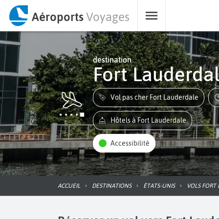
Aéroports
Voyages
destination
Fort Lauderda
Vol pas cher Fort Lauderdale
Hôtels à Fort Lauderdale
Accessibilité
ACCUEIL
DESTINATIONS
ÉTATS-UNIS
VOLS FORT