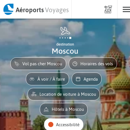
Aéroports
Voyages
destination
Moscou
Vol pas cher Moscou
Horaires des vols
À voir / À faire
Agenda
Location de voiture à Moscou
Hôtels à Moscou
Accessibilité