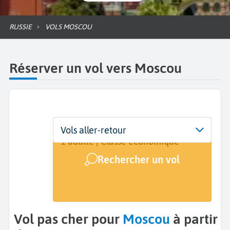
RUSSIE
VOLS MOSCOU
Réserver un vol vers Moscou
Départ
Dates
Voyageurs | Classe
Vols aller-retour
De...
Dates de votre voyage
1 adulte | Classe économique
Rechercher un vol
Arrivée
Moscou (MOW)
Vol pas cher pour
Moscou
à partir