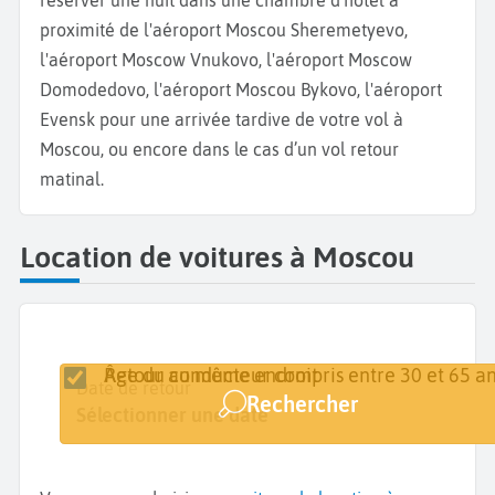
réserver une nuit dans une chambre d’hôtel à
proximité de l'aéroport Moscou Sheremetyevo,
l'aéroport Moscow Vnukovo, l'aéroport Moscow
Domodedovo, l'aéroport Moscou Bykovo, l'aéroport
Evensk pour une arrivée tardive de votre vol à
Moscou, ou encore dans le cas d’un vol retour
matinal.
Location de voitures à Moscou
Retour au même endroit
Âge du conducteur compris entre 30 et 65 an
Lieu de retrait
Date de retrait
Date de retour
Rechercher
Moscou
Sélectionner une date
Sélectionner une date