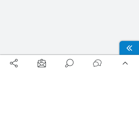
Aéroports
Voyages
Aéroports Voyages est la première plateforme de recherche de services liés au
voyage en avion. Nous vous proposons toutes les destinations, les
programmes de vols et les services disponibles pour votre aéroport : billets
d'avion, locations de voitures, hôtels... Laissez-vous inspirer et profitez d’une
expérience de voyage unique au meilleur prix !