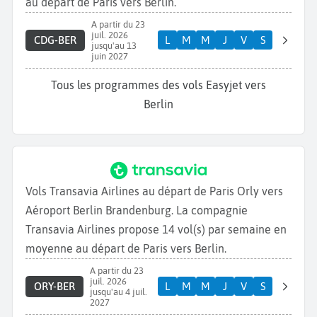
au départ de Paris vers Berlin.
A partir du 23
juil. 2026
CDG-BER
L
M
M
J
V
S
jusqu'au 13
juin 2027
Tous les programmes des vols Easyjet vers
Berlin
Vols Transavia Airlines au départ de Paris Orly vers
Aéroport Berlin Brandenburg. La compagnie
Transavia Airlines propose 14 vol(s) par semaine en
moyenne au départ de Paris vers Berlin.
A partir du 23
juil. 2026
ORY-BER
L
M
M
J
V
S
jusqu'au 4 juil.
2027