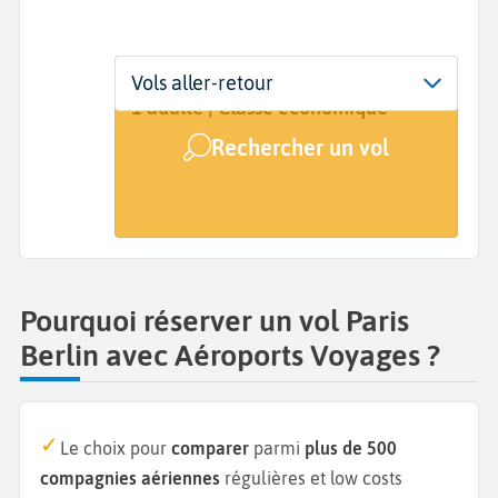
Départ
Dates
Voyageurs | Classe
Vols aller-retour
Paris (PAR)
Dates de votre voyage
1 adulte | Classe économique
Rechercher un vol
Arrivée
Berlin (BER)
Pourquoi réserver un vol Paris
Berlin avec Aéroports Voyages ?
Le choix pour
comparer
parmi
plus de 500
compagnies aériennes
régulières et low costs