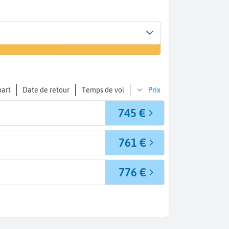
Arrivée
er un vol
Lima (LIM)
part
Date de retour
Temps de vol
Prix
745 €
761 €
776 €