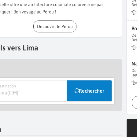
Dé
ollo,
du riz à la coriandre. Profitez-en pour vous balader dans
uelle offre une architecture coloniale colorée à ne pas
Re
es telles que la
Plaza San Martin
. Pour faire les boutiques,
quer ! Bon voyage au Pérou !
ments et accessoires typiques et des grandes marques.
Bonnes
Découvrir le Pérou
Bo
Dé
Re
ls vers Lima
Na
Dé
Re
stination
Rechercher
ima
(LIM)
a