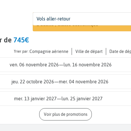
Départ
Dates
Voyageurs | Classe
Vols aller-retour
Recherch
De...
Dates de votre voyage
1 adulte | Classe économique
ir de
745€
Trier par :
Compagnie aérienne
Ville de départ
Date de dé
ven. 06 novembre 2026
—
lun. 16 novembre 2026
jeu. 22 octobre 2026
—
mer. 04 novembre 2026
mer. 13 janvier 2027
—
lun. 25 janvier 2027
Voir plus de promotions