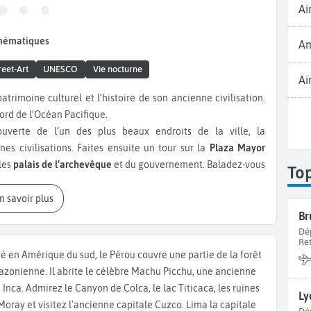
Ai
thématiques
Am
reet-Art
UNESCO
Vie nocturne
Ai
trimoine culturel et l’histoire de son ancienne civilisation.
ord de l’Océan Pacifique.
verte de l’un des plus beaux endroits de la ville, la
nes civilisations. Faites ensuite un tour sur la
Plaza Mayor
 les
palais de l’archevêque
et du gouvernement. Baladez-vous
To
lusieurs sculptures et œuvres d’art, dont le célèbre circuit de
ons aquatiques. Près de cette place, vous pourrez vous rendre
En savoir plus
 de Lima. On y trouve des expositions liées à la culture
Br
res en céramiques, qui racontent l’histoire du Pérou. La
Dé
Re
quer. Construite dans un style architectural baroque, elle
ué en Amérique du sud, le Pérou couvre une partie de la forêt
ées. Un autre musée important est le
Musée Oro
avec une
zonienne. Il abrite le célèbre Machu Picchu, une ancienne
ennes. Pour découvrir la
gastronomie péruvienne,
il faut se
é Inca. Admirez le Canyon de Colca, le lac Titicaca, les ruines
Ly
salade composée avec de la purée de pomme de terre
Moray et visitez l'ancienne capitale Cuzco. Lima la capitale