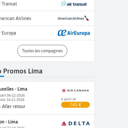
r Transat
erican Airlines
r Europa
Toutes les compagnies
p Promos Lima
uxelles - Lima
part 06-11-2026
tour 16-11-2026
A partir de
745 €
Aller retour
on - Lima