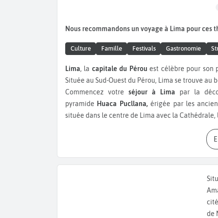
Nous recommandons un voyage à Lima pour ces 
Culture
Famille
Festivals
Gastronomie
St
Lima
, la
capitale du Pérou
est célèbre pour son pa
Située au Sud-Ouest du Pérou, Lima se trouve au b
Commencez votre
séjour à Lima
par la décou
pyramide
Huaca Pucllana,
érigée par les ancien
située dans le centre de Lima avec la Cathédrale,
ensuite dans le
parc de la réserve
. Il comporte p
l’eau, qui accueille des spectacles et des animati
au
Musée Larco
, le musée d’art archéologique
précolombienne avec des sculptures et des œuv
Basilique San Francisco de Asis
est à ne pas man
Sit
expose de nombreuses œuvres très bien conserv
Ama
collection d'armes et d'œuvres d’art précolombi
cit
rendre au
Mercado Central.
Goûtez la
causa,
de 