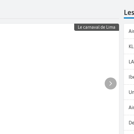
Le
Le carnaval de Lima
Ai
K
L
Ib
Un
Ai
De