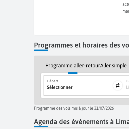
agrémentée de thon ou de poulet ou l’
arroz Con P
act
le centre-ville de Lima et admirez d’autres plac
man
rendez-vous à
Gamarra
. Vous trouverez des vête
vacances à Lima !
Programmes et horaires des vo
Programme aller-retour
Aller simple
Départ
De
Sélectionner
L
Programme des vols mis à jour le 31/07/2026
Agenda des événements à Lim