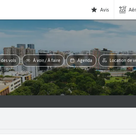
Avis
Aér
s des vols
À voir / À faire
Agenda
Location de v