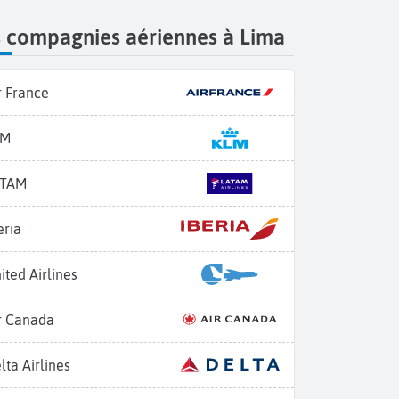
s compagnies aériennes à Lima
r France
LM
ATAM
eria
ited Airlines
r Canada
lta Airlines