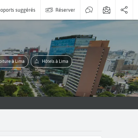
oports suggérés
Réserver
oiture à Lima
Hôtels à Lima