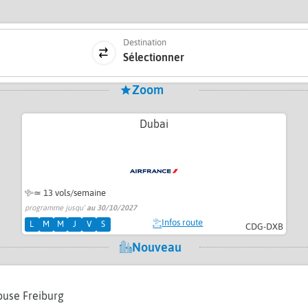
Destination
Sélectionner
Zoom
Dubai
≃
13 vols/semaine
programme jusqu'
au 30/10/2027
Infos route
L
M
M
J
V
S
CDG-DXB
Nouveau
ouse Freiburg