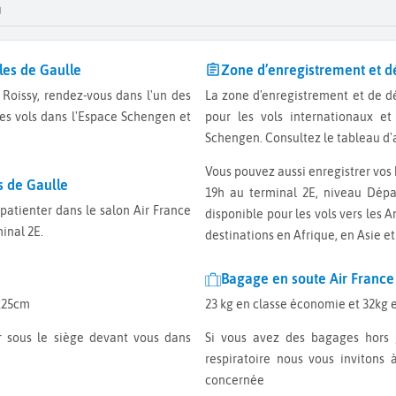
G
les de Gaulle
Zone d’enregistrement et 
La zone d'enregistrement et de dépôt bagages Air France se trouve au terminal 2E
les vols dans l'Espace Schengen et
pour les vols internationaux e
Schengen. Consultez le tableau d'a
Vous pouvez aussi enregistrer vos bagage en soute la veille de votre départ, de 16h à
s de Gaulle
19h au terminal 2E, niveau Dépar
disponible pour les vols vers les A
inal 2E.
destinations en Afrique, en Asie e
Bagage en soute Air France
5x25cm
23 kg en classe économie et 32kg 
Si vous avez des bagages hors gabarit, spéciaux ou voyagez avec un appareil
respiratoire nous vous invitons
concernée