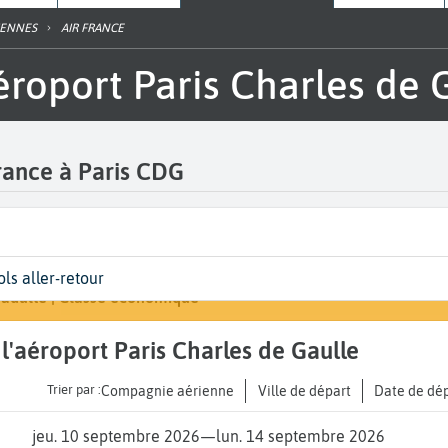
IENNES
AIR FRANCE
'aéroport Paris Charles de
France à Paris CDG
épart
ates
yageurs | Classe
Arrivée
ols aller-retour
Rechercher un vo
aris Charles de Gaulle (CDG)
ates de votre voyage
 adulte | Classe économique
A...
à l'aéroport Paris Charles de Gaulle
Trier par :
Compagnie aérienne
Ville de départ
Date de dé
jeu. 10 septembre 2026
—
lun. 14 septembre 2026