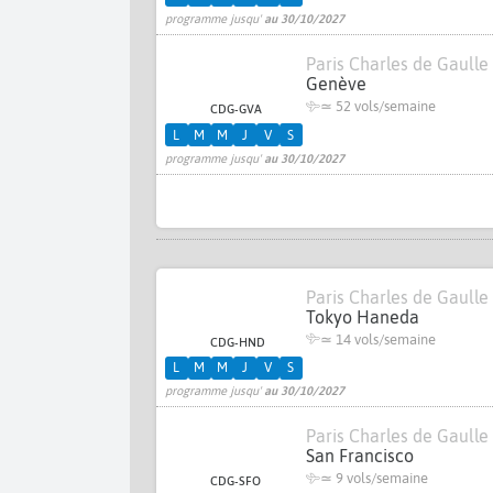
programme jusqu'
au 30/10/2027
Paris Charles de Gaulle
Genève
≃
52 vols/semaine
CDG-GVA
L
M
M
J
V
S
programme jusqu'
au 30/10/2027
Paris Charles de Gaulle
Tokyo Haneda
≃
14 vols/semaine
CDG-HND
L
M
M
J
V
S
programme jusqu'
au 30/10/2027
Paris Charles de Gaulle
San Francisco
≃
9 vols/semaine
CDG-SFO