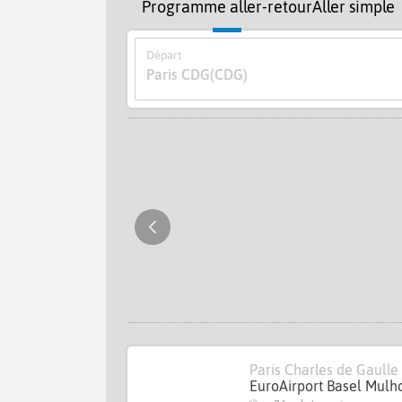
Programme aller-retour
Aller simple
Départ
Paris CDG
(CDG)
Paris Charles de Gaulle
EuroAirport Basel Mulh