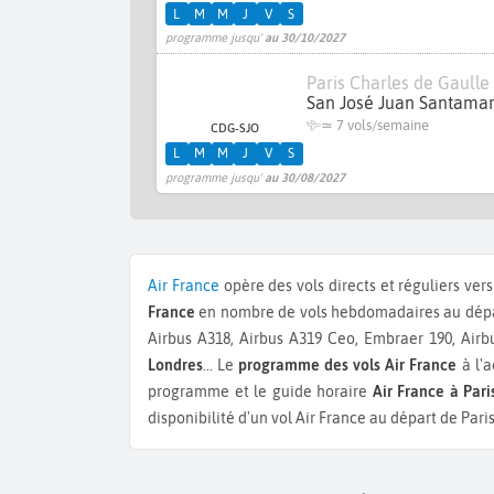
L
M
M
J
V
S
programme jusqu'
au 30/10/2027
Paris Charles de Gaulle
San José Juan Santamarí
≃
7 vols/semaine
CDG-SJO
L
M
M
J
V
S
programme jusqu'
au 30/08/2027
Air France
opère des vols directs et réguliers ver
France
en nombre de vols hebdomadaires au dépar
Airbus A318, Airbus A319 Ceo, Embraer 190, Airb
Londres
...
Le
programme des vols Air France
à l'a
programme et le guide horaire
Air France à Par
disponibilité d'un vol Air France au départ de Pari