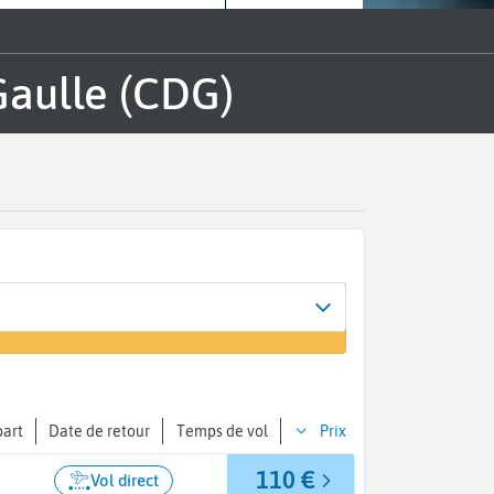
 Gaulle (CDG)
l
part
Date de retour
Temps de vol
Prix
110 €
Vol direct