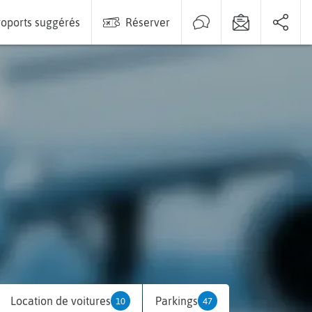
oports suggérés
Réserver
Location de voitures
Parkings
10
47