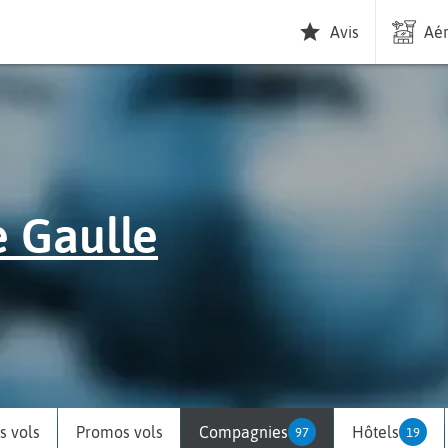
Avis
Aér
e Gaulle
 vols
Promos vols
Compagnies
Hôtels
97
19