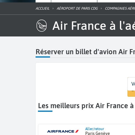
ACCUEIL
AÉROPORT DE PARIS CDG
COMPAGNIES AÉR
Air France à l
Réserver un billet d'avion Air 
D
D
Vo
V
P
D
1
Les meilleurs prix Air France 
Aller/retour
Paris Genève