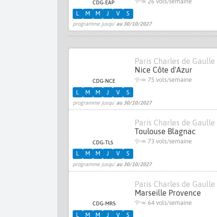
≃
26 vols/semaine
CDG-EAP
L
M
M
J
V
S
programme jusqu'
au 30/10/2027
Paris Charles de Gaulle
Nice Côte d'Azur
≃
75 vols/semaine
CDG-NCE
L
M
M
J
V
S
programme jusqu'
au 30/10/2027
Paris Charles de Gaulle
Toulouse Blagnac
≃
73 vols/semaine
CDG-TLS
L
M
M
J
V
S
programme jusqu'
au 30/10/2027
Paris Charles de Gaulle
Marseille Provence
≃
64 vols/semaine
CDG-MRS
L
M
M
J
V
S